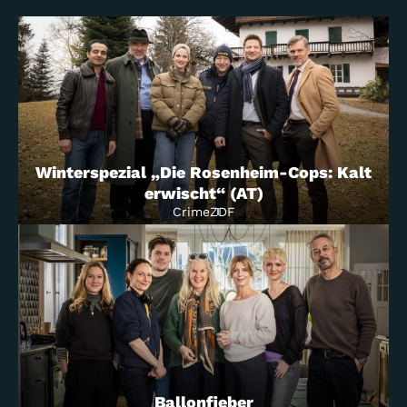
Der Saarland-Krimi
Crime
Das Erste
Drama
Sky
Winterspezial „Die Rosenheim-Cops: Kalt
erwischt“ (AT)
Crime
ZDF
Crime
ZDF
3 Frauen 1 Auto
Comedy
BR
Ballonfieber