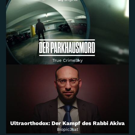
Drama
ZDF
Die Rosenheim-Cops: Totholz
Crime
ZDF
Endlich Witwer
Comedy
ZDF
Gottlos - Warum Menschen töten
Crime
RTL 2
True Crime
Sky
Die Glasbläserin
Drama
arte
Die Rosenheim-Cops: Ein eiskalter Mord
Crime/Comedy
ZDF
Für immer Sommer
Crime
Das Erste
Die Garmisch-Cops
Crime
ZDF
Ultraorthodox: Der Kampf des Rabbi Akiva
Biopic
3sat
Die Himmelsleiter – Sehnsucht nach morgen