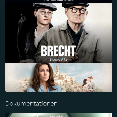
Eine Nacht in Bangkok
Drama
Das Erste
Tatort München
Crime
Das Erste
Crime
ZDF
Biopic
arte
Plötzlich Schwiegervater
Comedy
Das Erste
Tatort Dortmund
Crime
Das Erste
Deutsch-Les-Landes
Comedy
MagentaTV
Dokumentationen