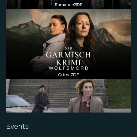
Romance
ZDF
Die Schnitzel Reihe
Comedy
Das Erste
Comedy
Das Erste
Crime
ZDF
Inga Lindström
Romance
ZDF
Mystery
Netflix & ORF
Events