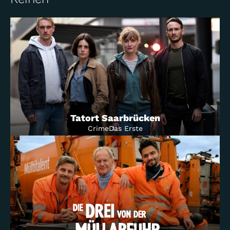
Drama
SAT.1
Tatort Saarbrücken
Crime
Das Erste
Crime/Comedy
Das Erste