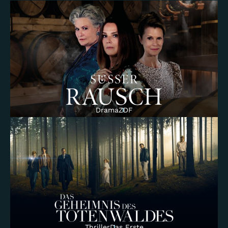
Makellos - Eine kurze Welle des Glücks
Drama
Das Erste
Tatort Münster
Crime
Das Erste
Ohne Schnitzel geht es nicht
Comedy
Das Erste
Drama
ZDF
Drive - The Pretenders (AT)
Drama
Prime Video
Tatort Köln
Crime
Das Erste
Drama
ZDF
Thriller
Das Erste