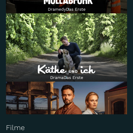
Dramedy
Das Erste
Wir sind die Meiers
Comedy
ZDF
Drama
Das Erste
Horror
ZDFneo
Filme