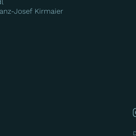
l
anz-Josef Kirmaier
D