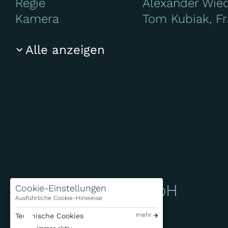
Regie
Alexander Wied
Kamera
Tom Kubiak, Fr
Alle anzeigen
Bavaria Fiction GmbH
Cookie-Einstellungen
Ausführliche Cookie-Hinweise
mehr
Bavariafilmplatz 7
Technische Cookies