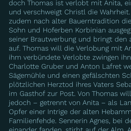
doch Thomas ist verlobt mit Anita, e
und verschweigt Christl die Wahrheit.
zudem nach alter Bauerntradition die 
Sohn und Hoferben Korbinian ausgeguc
seiner Brautwerbung und bringt den a
auf. Thomas will die Verlobung mit An
ihm verbündete Verlobte zwingen ihn,
Charlotte Gruber und Anton Lafret w
Sägemühle und einen gefälschten Sc
plötzlichen Herztod ihres Vaters Se
im Gasthof zur Post. Von Thomas will
jedoch – getrennt von Anita – als Lan
Opfer einer Intrige der alten Hebamm
Familienfehde. Sennerin Agnes, bei d
einander fanden, stirbt auf der Alm.