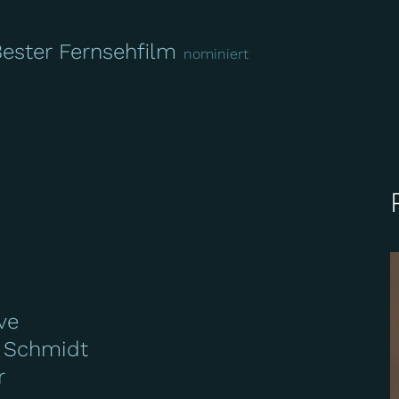
Bester Fernsehfilm
nominiert
ve
n Schmidt
r