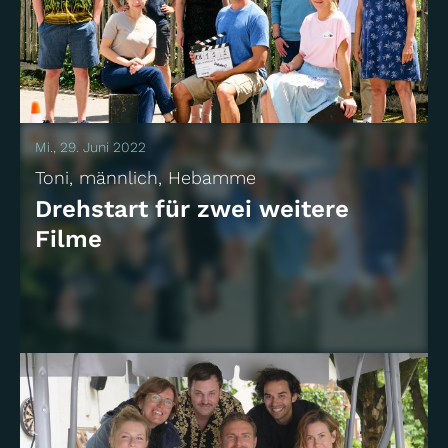
06 | Gestohlene Träume
Drama
Das Erste
Mi., 29. Juni 2022
Toni, männlich, Hebamme
Drehstart für zwei weitere
Filme
05 | Nestflucht
Drama
Das Erste