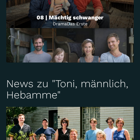
08 | Mächtig schwanger
Drama
Das Erste
News zu "Toni, männlich,
07 | Eine Klasse für sich
Hebamme"
Drama
Das Erste