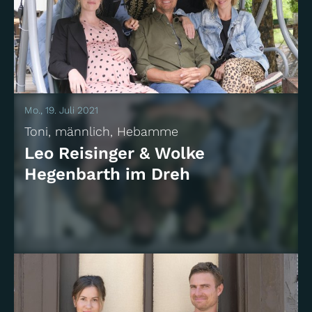
04 | Eine runde Sache
Drama
Das Erste
Mo., 19. Juli 2021
Toni, männlich, Hebamme
Leo Reisinger & Wolke
Hegenbarth im Dreh
03 | Sündenbock
Drama
Das Erste