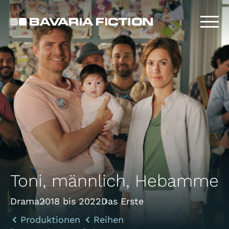
Direkt
zum
Inhalt
Toni, männlich, Hebamme
Drama
2018 bis 2022
Das Erste
Produktionen
Reihen