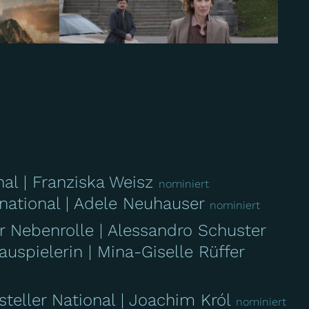
Makellos - Eine kurze Welle des
Glücks
onal
Franziska Weisz
nominiert
 national
Adele Neuhauser
nominiert
Eine Nacht in Bangkok
r Nebenrolle
Alessandro Schuster
auspielerin
Mina-Giselle Rüffer
steller National
Joachim Król
nominiert