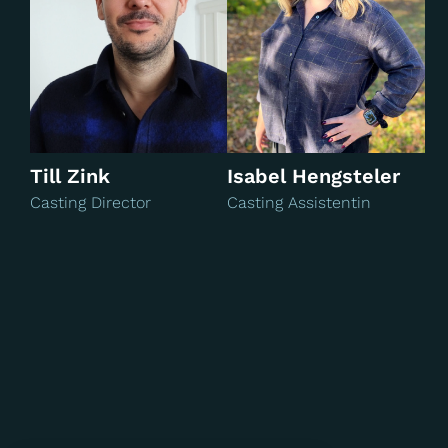
Dein perfektes Jahr
Die D
Till Zink
Isabel Hengsteler
Casting Director
Casting Assistentin
Endlich Witwer - Griechische
Odyssee
Endlich Witwer