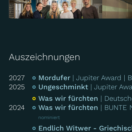
Die letz
Ballonfieber
Auszeichnungen
2027
Mordufer
Jupiter Award
B
2025
Ungeschminkt
Jupiter Aw
13 | Hand in Hand
Z
Die Drei von der Müllabfuhr
Was wir fürchten
Deutsch
2024
Was wir fürchten
BUNTE 
nominiert
Endlich Witwer - Griechi