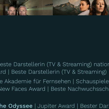
ten Menschen von Köln
Tatort Köln
este Darstellerin (TV & Streaming) nati
ard
Beste Darstellerin (TV & Streaming)
wischenwelten
Maskerade
Tatort München
Tatort Münster
e Akademie für Fernsehen
Schauspiele
New Faces Award
Beste Nachwuchssch
sche Odyssee
Jupiter Award
Bester Dar