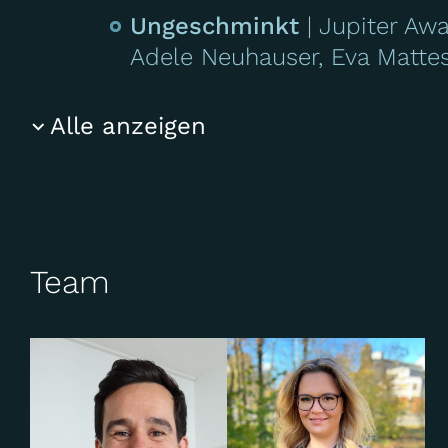
Ungeschminkt
Jupiter Aw
Der
Plötzlich Schwiegervater
Adele Neuhauser, Eva Matte
Alle anzeigen
Fiderallala
Tatort Münster
Team
Der
Ungeschminkt
T