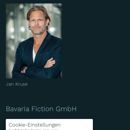
Jan Kruse
Bavaria Fiction GmbH
Bavariafilmplatz 7
Cookie-Einstellungen
D-82031 Geiselgasteig