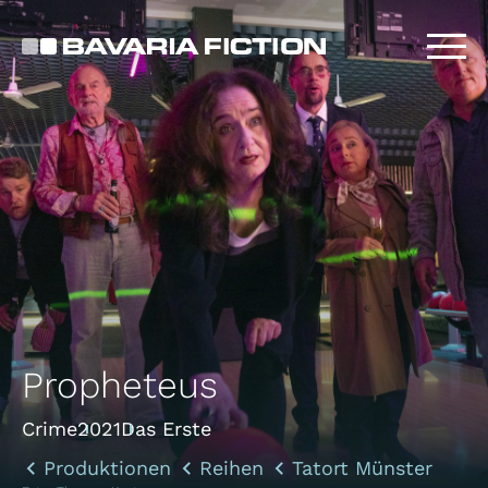
Direkt
zum
Inhalt
Propheteus
Crime
2021
Das Erste
Produktionen
Reihen
Tatort Münster