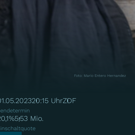
Foto
:
Mario Entero Hernandez
01.05.2023
20:15 Uhr
ZDF
endetermin
20,1%
5,53 Mio.
inschaltquote