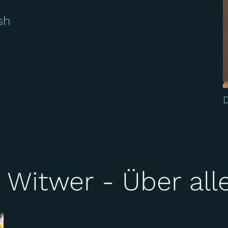
sh
 Witwer - Über all