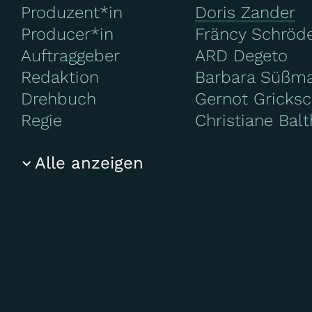
Produzent*in
Doris Zander
Producer*in
Fräncy Schröd
Auftraggeber
ARD Degeto
Redaktion
Barbara Süßm
Drehbuch
Gernot Gricks
Regie
Christiane Bal
Alle anzeigen