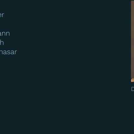
er
ann
ch
thasar