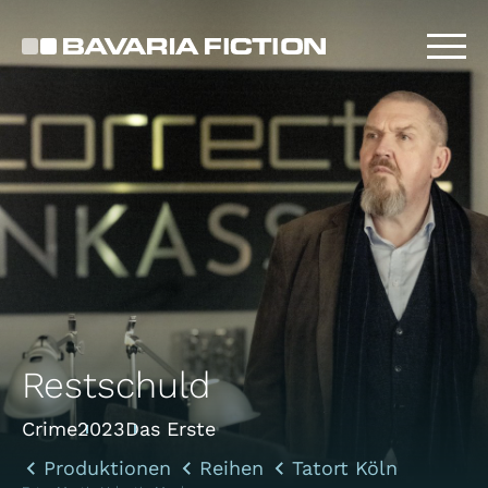
Direkt
zum
Inhalt
Restschuld
Crime
2023
Das Erste
Produktionen
Reihen
Tatort Köln