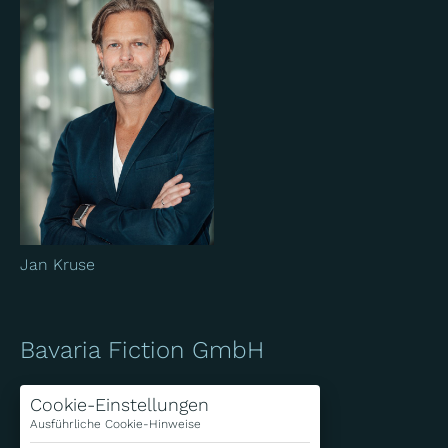
Jan Kruse
Bavaria Fiction GmbH
Bavariafilmplatz 7
Cookie-Einstellungen
D-82031 Geiselgasteig
Ausführliche Cookie-Hinweise