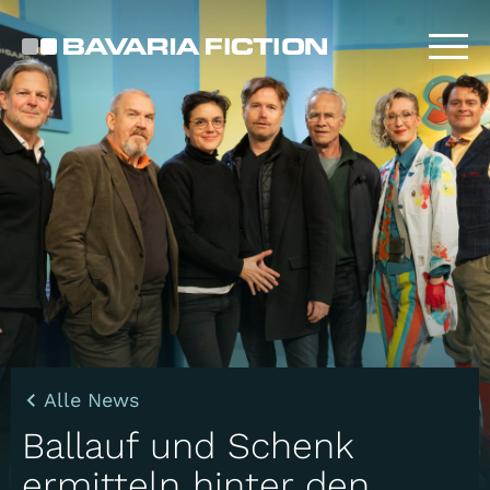
Direkt
zum
Inhalt
Alle News
Ballauf und Schenk
ermitteln hinter den