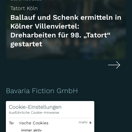
Tatort Köln
Ballauf und Schenk ermitteln in
Kölner Villenviertel:
Dreharbeiten für 98. „Tatort“
gestartet
Bavaria Fiction GmbH
Bavariafilmplatz 7
Cookie-Einstellungen
D-82031 Geiselgasteig
Ausführliche Cookie-Hinweise
+49 (0)89 / 6499-0
mehr
Technische Cookies
info@bavaria-fiction.de
immer aktiv