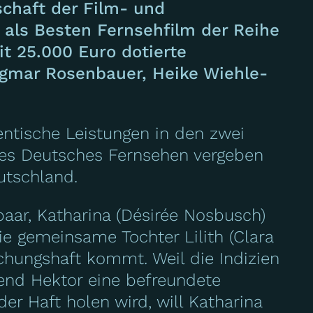
schaft der Film- und
als Besten Fernsehfilm der Reihe
it 25.000 Euro dotierte
agmar Rosenbauer, Heike Wiehle-
entische Leistungen in den zwei
eues Deutsches Fernsehen vergeben
utschland.
paar, Katharina (Désirée Nosbusch)
ie gemeinsame Tochter Lilith (Clara
uchungshaft kommt. Weil die Indizien
rend Hektor eine befreundete
der Haft holen wird, will Katharina