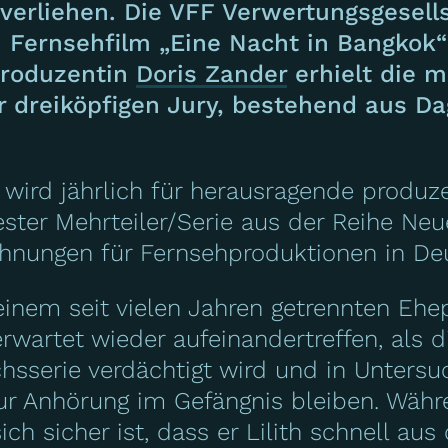
verliehen. Die VFF Verwertungsgesell
Fernsehfilm „Eine Nacht in Bangkok“ 
Produzentin
Doris Zander
erhielt die m
 dreiköpfigen Jury, bestehend aus D
wird jährlich für herausragende produz
ester Mehrteiler/Serie aus der Reihe N
chnungen für Fernsehproduktionen in De
einem seit vielen Jahren getrennten Ehe
rwartet wieder aufeinandertreffen, als d
uchsserie verdächtigt wird und in Unters
zur Anhörung im Gefängnis bleiben. Wäh
ch sicher ist, dass er Lilith schnell aus 