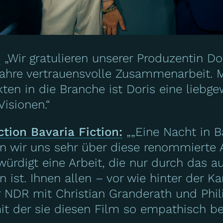
:
„Wir gratulieren unserer Produzentin D
ahre vertrauensvolle Zusammenarbeit. Mit
ten in die Branche ist Doris eine liebg
isionen.“
ion Bavaria Fiction:
„„Eine Nacht in Ba
uen wir uns sehr über diese renommiert
s würdigt eine Arbeit, die nur durch da
n ist. Ihnen allen – vor wie hinter der K
NDR mit Christian Granderath und Phili
it der sie diesen Film so empathisch be