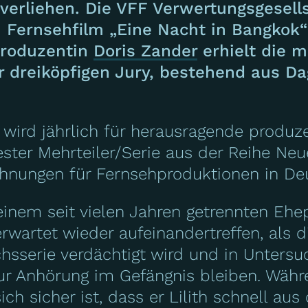
verliehen. Die VFF Verwertungsgesell
Fernsehfilm „Eine Nacht in Bangkok“ 
Produzentin
Doris Zander
erhielt die m
 dreiköpfigen Jury, bestehend aus D
wird jährlich für herausragende produz
ester Mehrteiler/Serie aus der Reihe N
chnungen für Fernsehproduktionen in De
einem seit vielen Jahren getrennten Ehe
rwartet wieder aufeinandertreffen, als d
uchsserie verdächtigt wird und in Unters
zur Anhörung im Gefängnis bleiben. Wäh
ch sicher ist, dass er Lilith schnell aus 