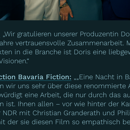
:
„Wir gratulieren unserer Produzentin D
ahre vertrauensvolle Zusammenarbeit. Mit
ten in die Branche ist Doris eine liebg
isionen.“
ion Bavaria Fiction:
„„Eine Nacht in Ba
uen wir uns sehr über diese renommiert
s würdigt eine Arbeit, die nur durch da
n ist. Ihnen allen – vor wie hinter der K
NDR mit Christian Granderath und Phili
it der sie diesen Film so empathisch be