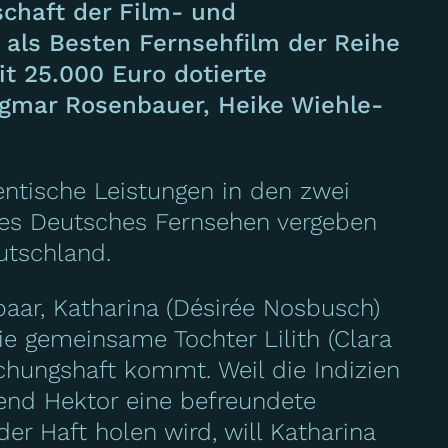
schaft der Film- und
als Besten Fernsehfilm der Reihe
it 25.000 Euro dotierte
agmar Rosenbauer, Heike Wiehle-
entische Leistungen in den zwei
eues Deutsches Fernsehen vergeben
utschland.
paar, Katharina (Désirée Nosbusch)
ie gemeinsame Tochter Lilith (Clara
uchungshaft kommt. Weil die Indizien
rend Hektor eine befreundete
der Haft holen wird, will Katharina