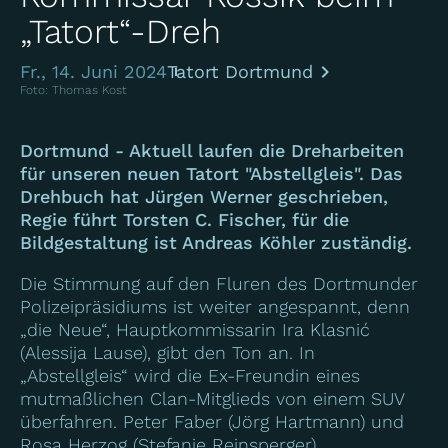
„Tatort“-Dreh
Fr., 14. Juni 2024
Tatort Dortmund
Foto: Thomas Kost
Dortmund - Aktuell laufen die Dreharbeiten
für unseren neuen Tatort "Abstellgleis". Das
Drehbuch hat Jürgen Werner geschrieben,
Regie führt Torsten C. Fischer, für die
Bildgestaltung ist Andreas Köhler zuständig.
Die Stimmung auf den Fluren des Dortmunder
Polizeipräsidiums ist weiter angespannt, denn
„die Neue“, Hauptkommissarin Ira Klasnić
(Alessija Lause), gibt den Ton an. In
„Abstellgleis“ wird die Ex-Freundin eines
mutmaßlichen Clan-Mitglieds von einem SUV
überfahren. Peter Faber (Jörg Hartmann) und
Rosa Herzog (Stefanie Reinsperger)