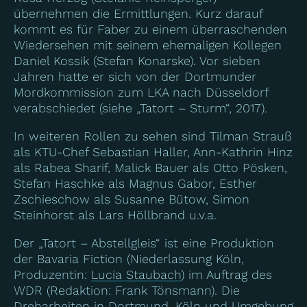
übernehmen die Ermittlungen. Kurz darauf
kommt es für Faber zu einem überraschenden
Wiedersehen mit seinem ehemaligen Kollegen
Daniel Kossik (Stefan Konarske). Vor sieben
Jahren hatte er sich von der Dortmunder
Mordkommission zum LKA nach Düsseldorf
verabschiedet (siehe „Tatort – Sturm“, 2017).
In weiteren Rollen zu sehen sind Tilman Strauß
als KTU-Chef Sebastian Haller, Ann-Kathrin Hinz
als Rabea Sharif, Malick Bauer als Otto Pösken,
Stefan Haschke als Magnus Gabor, Esther
Zschieschow als Susanne Bütow, Simon
Steinhorst als Lars Höllbrand u.v.a.
Der „Tatort – Abstellgleis“ ist eine Produktion
der Bavaria Fiction (Niederlassung Köln,
Produzentin:
Lucia Staubach
) im Auftrag des
WDR (Redaktion: Frank Tönsmann). Die
Dreharbeiten in Dortmund, Köln und Umgebung