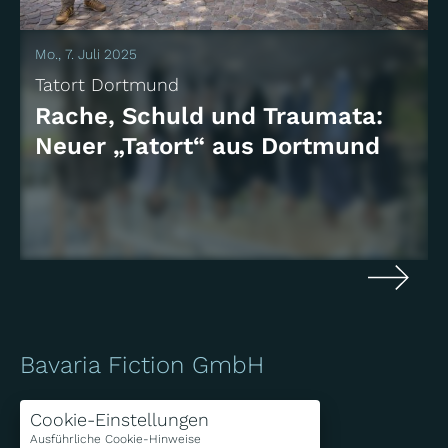
Mo., 7. Juli 2025
Tatort Dortmund
Rache, Schuld und Traumata:
Neuer „Tatort“ aus Dortmund
Bavaria Fiction GmbH
Bavariafilmplatz 7
Cookie-Einstellungen
D-82031 Geiselgasteig
Ausführliche Cookie-Hinweise