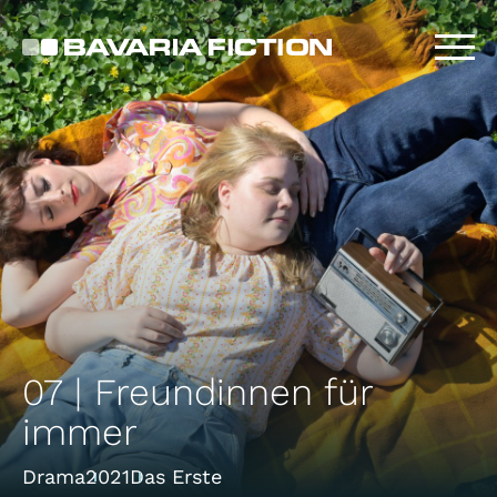
Direkt
zum
Inhalt
07 | Freundinnen für
immer
Drama
2021
Das Erste