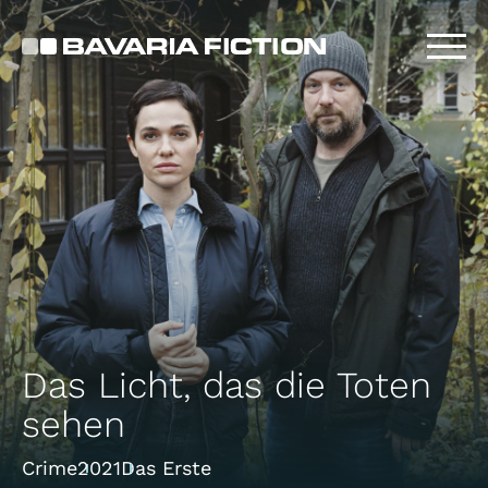
Skip
to
main
content
Das Licht, das die Toten
sehen
Crime
2021
Das Erste