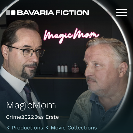
Skip
to
main
content
MagicMom
Crime
2022
Das Erste
Productions
Movie Collections