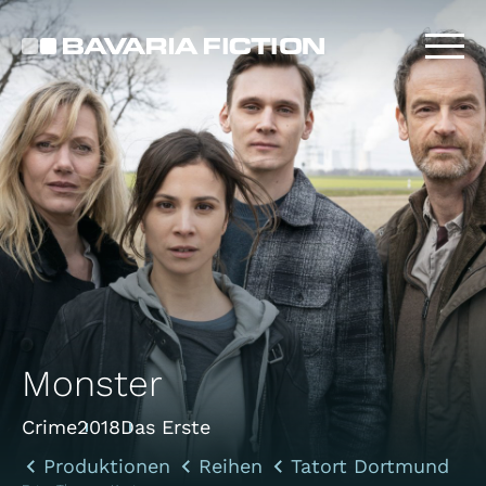
Direkt
zum
Inhalt
Monster
Crime
2018
Das Erste
Produktionen
Reihen
Tatort Dortmund