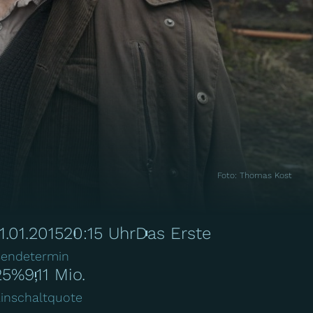
Foto
:
Thomas Kost
11.01.2015
20:15 Uhr
Das Erste
endetermin
25%
9,11 Mio.
inschaltquote