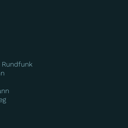
 Rundfunk
nn
ann
eg