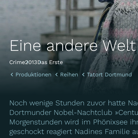
Eine andere Welt
Crime
2013
Das Erste
Produktionen
Reihen
Tatort Dortmund
Noch wenige Stunden zuvor hatte N
Dortmunder Nobel-Nachtclub »Century
Morgenstunden wird im Phönixsee ih
geschockt reagiert Nadines Familie au