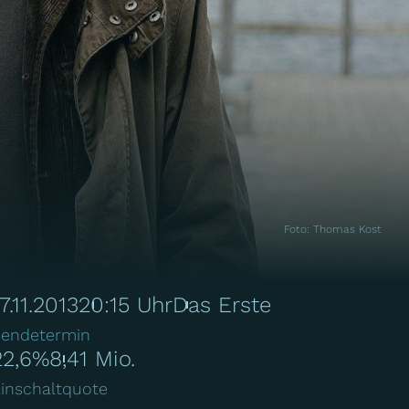
Foto
:
Thomas Kost
7.11.2013
20:15 Uhr
Das Erste
endetermin
22,6%
8,41 Mio.
inschaltquote