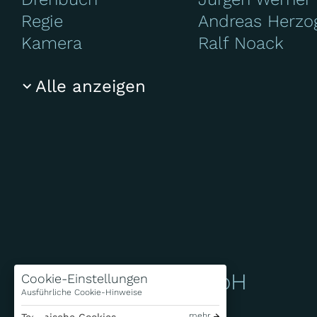
Regie
Andreas Herzo
Kamera
Ralf Noack
Alle anzeigen
Bavaria Fiction GmbH
Cookie-Einstellungen
Ausführliche Cookie-Hinweise
mehr