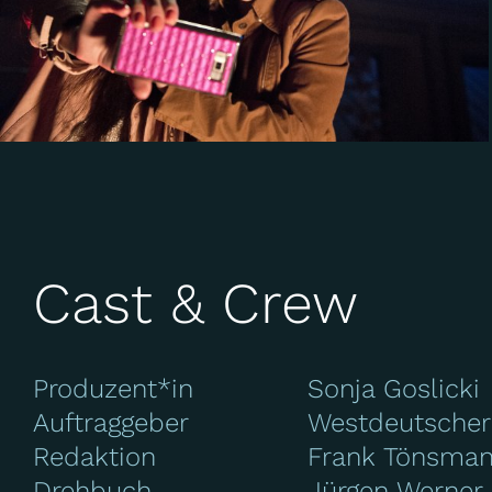
Cast & Crew
Produzent*in
Sonja Goslicki
Auftraggeber
Westdeutscher
Redaktion
Frank Tönsma
Drehbuch
Jürgen Werner