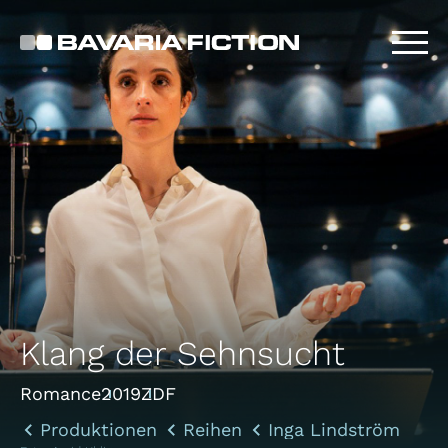
Direkt
zum
Inhalt
Klang der Sehnsucht
Romance
2019
ZDF
Produktionen
Reihen
Inga Lindström