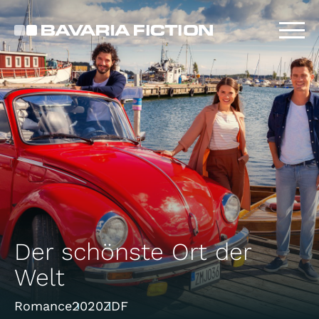
Direkt
zum
Inhalt
Der schönste Ort der
Welt
Romance
2020
ZDF