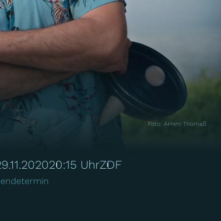
Foto
:
Arnim Thomaß
29.11.2020
20:15 Uhr
ZDF
endetermin