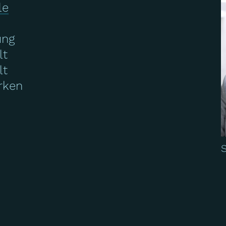
le
ung
lt
lt
erken