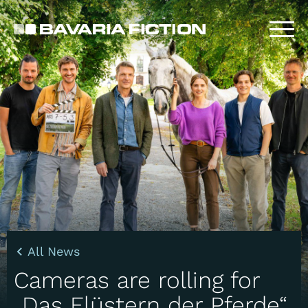
Skip
to
main
content
All News
Cameras are rolling for
„Das Flüstern der Pferde“