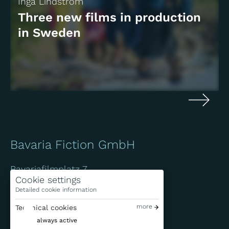
Inga Lindström
Three new films in production
in Sweden
Bavaria Fiction GmbH
Bavariafilmplatz 7
Cookie settings
D-82031 Geiselgasteig
Detailed cookie information
+49 (0)89 / 6499-0
more
Technical cookies
info@bavaria-fiction.de
always active