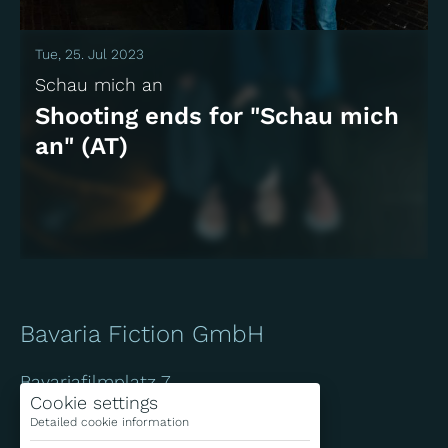
Tue, 25. Jul 2023
Schau mich an
Shooting ends for "Schau mich
an" (AT)
Bavaria Fiction GmbH
Bavariafilmplatz 7
Cookie settings
D-82031 Geiselgasteig
Detailed cookie information
+49 (0)89 / 6499-0