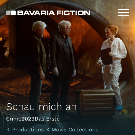
Skip
to
main
content
Schau mich an
Crime
2023
Das Erste
Productions
Movie Collections