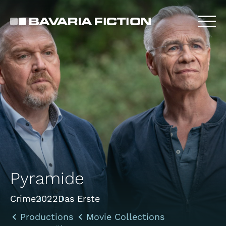
Skip
to
main
content
Pyramide
Crime
2022
Das Erste
Productions
Movie Collections