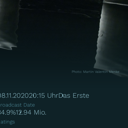
Photo
:
Martin Valentin Menke
08.11.2020
20:15 Uhr
Das Erste
roadcast Date
34.9%
12.94 Mio.
atings