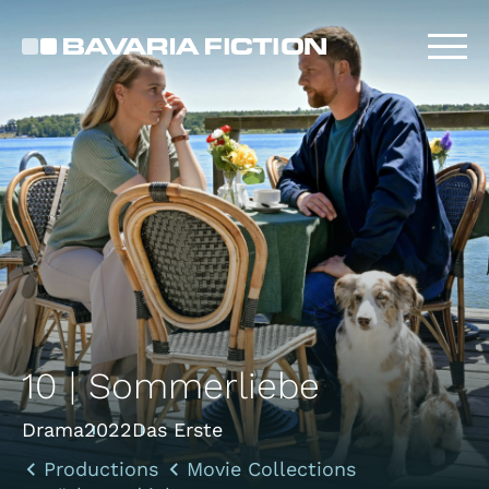
Skip
to
main
content
10 | Sommerliebe
Drama
2022
Das Erste
Productions
Movie Collections