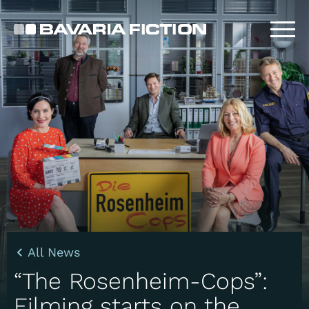
Skip
to
main
content
All News
“The Rosenheim-Cops”:
Filming starts on the