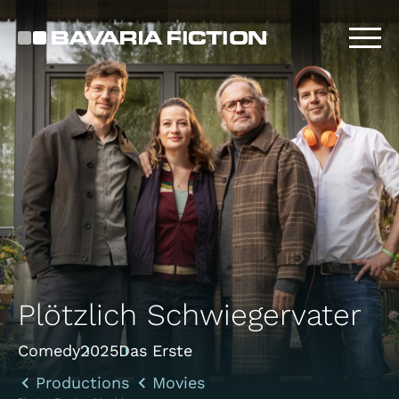
Skip
to
main
content
Plötzlich Schwiegervater
Comedy
2025
Das Erste
Productions
Movies