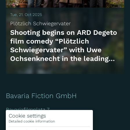
Tue, 21. Oct 2025
Plötzlich Schwiegervater
Shooting begins on ARD Degeto
film comedy “Plötzlich
Schwiegervater” with Uwe
Ochsenknecht in the leading
role
Bavaria Fiction GmbH
Bavariafilmplatz 7
Cookie settings
D-82031 Geiselgasteig
Detailed cookie information
+49 (0)89 / 6499-0