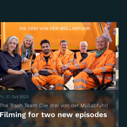
Fri, 27. Oct 2023
Fri
The Trash Team (Die drei von der Müllabfuhr)
Th
Filming for two new episodes
F
m