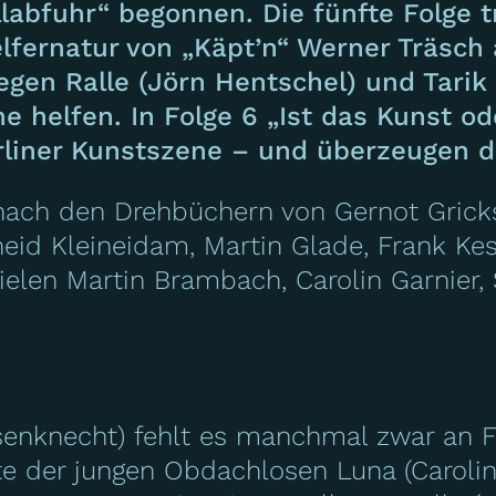
llabfuhr
“ begonnen. Die fünfte Folge t
lfernatur von „Käpt’n“ Werner Träsch
gen Ralle (Jörn Hentschel) und Tarik
 helfen. In Folge 6 „Ist das Kunst o
erliner Kunstszene – und überzeugen 
nach den Drehbüchern von Gernot Gricks
lheid Kleineidam, Martin Glade, Frank Ke
ielen Martin Brambach, Carolin Garnier,
enknecht) fehlt es manchmal zwar an Fei
 der jungen Obdachlosen Luna (Carolin G