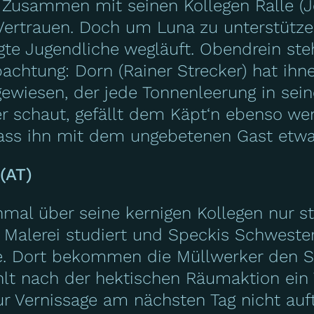
. Zusammen mit seinen Kollegen Ralle (J
Vertrauen. Doch um Luna zu unterstütze
gte Jugendliche wegläuft. Obendrein ste
obachtung: Dorn (Rainer Strecker) hat i
gewiesen, der jede Tonnenleerung in se
r schaut, gefällt dem Käpt‘n ebenso wen
ass ihn mit dem ungebetenen Gast etwas
(AT)
al über seine kernigen Kollegen nur st
 Malerei studiert und Speckis Schwester 
e. Dort bekommen die Müllwerker den S
hlt nach der hektischen Räumaktion ein T
ur Vernissage am nächsten Tag nicht auft